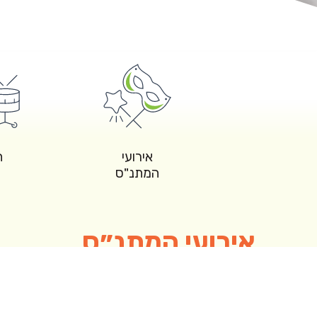
ירותים בקליק
אירועי
ח
המתנ"ס
אירועי המתנ״ס