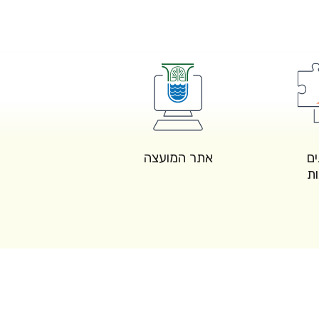
ים
אתר המועצה
ות