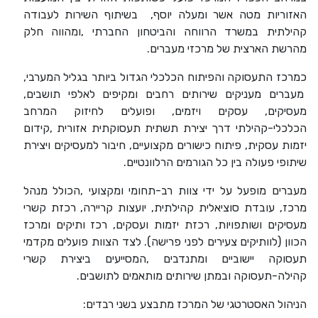
האזוריות מטה אשר ומעלה יוסף, בשיתוף השירות לעבודה
קהילתית במשרד הרווחה והביטחון החברתי
,
ומהווה חלק
מהרשת הארצית של מרכזי מעברים.
כמרכז התעסוקה והפיתוח הכלכלי הגדול ביותר בגליל המערבי
,
מעברים מעניקים שירותים רחבים ומקיפים לאלפי תושבים,
מעסיקים, עסקים ויזמים, ופועלים לחיזוק המרחב
הכלכלי-קהילתי דרך יצירת תשתית תעסוקתית אזורית
,
קידום
יזמות עסקית, פיתוח כישורים מקצועיים, חיבור למעסיקים ויצירת
שיתופי פעולה בין כל הגורמים הרלוונטיים
.
מעברים מופעל על ידי צוות רב-תחומי ומקצועי
,
הכולל מנהל
מרכז, עובדת סוציאלית קהילתית, יועצות קריירה, רכזת קשרי
מעסיקים ושותפויות, רכזת יזמות ועסקים, רכז ותיקים ומרכז
הכוון (לוותיקים צעירים לפני פרישה). לצד הצוות פועלים מקדמי
תעסוקה יישוביים ומתנדבים
,
המסייעים ביצירת קשרי
קהילה-תעסוקה ובמתן שירותים מותאמים לתושבים
.
הניהול האסטרטגי של המרכז מתבצע בשני רבדים
: