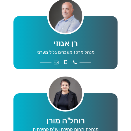
רן אגוזי
מנהל מרכז מעברים גליל מערבי
m.job@mwg.org.il
054-4888865
04-9109047
רוחל'ה מורן
מנהלת תחום קהילה ועו"ס קהילתית