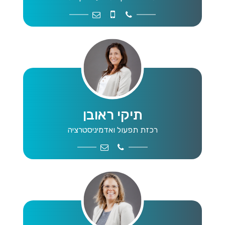
job4@mwg.org.il
052-4264782
9109044
תיקי ראובן
רכזת תפעול ואדמיניסטרציה
office@mwg.org.il
9109046